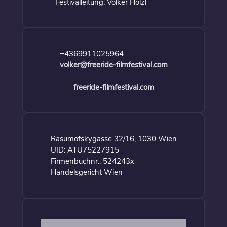
Festivalleitung: Volker Hölzl
+4369911025964
volker@freeride-filmfestival.com
freeride-filmfestival.com
Rasumofskygasse 32/16, 1030 Wien
UID: ATU75227915
Firmenbuchnr.: 524243x
Handelsgericht Wien