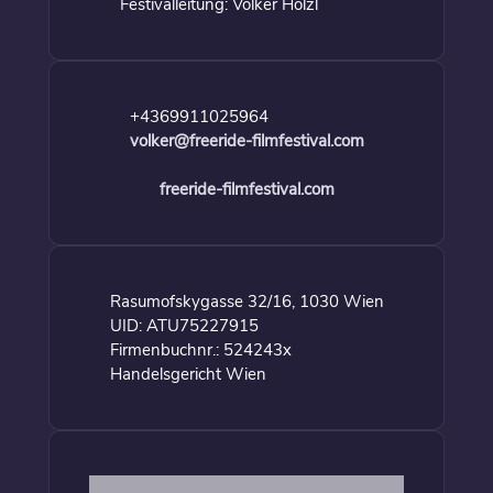
Festivalleitung: Volker Hölzl
+4369911025964
volker@freeride-filmfestival.com
freeride-filmfestival.com
Rasumofskygasse 32/16, 1030 Wien
UID: ATU75227915
Firmenbuchnr.: 524243x
Handelsgericht Wien