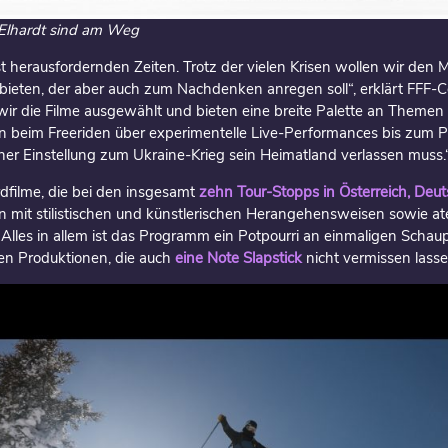
 Elhardt sind am Weg
t herausfordernden Zeiten. Trotz der vielen Krisen wollen wir den
ieten, der aber auch zum Nachdenken anregen soll“, erklärt FFF-Co
r die Filme ausgewählt und bieten eine breite Palette an Theme
beim Freeriden über experimentelle Live-Performances bis zum Po
iner Einstellung zum Ukraine-Krieg sein Heimatland verlassen muss.
dfilme, die bei den insgesamt
zehn Tour-Stopps in Österreich, Deu
 mit stilistischen und künstlerischen Herangehensweisen sowie 
 Alles in allem ist das Programm ein Potpourri an einmaligen Schau
len Produktionen, die auch
eine Note Slapstick
nicht vermissen lasse