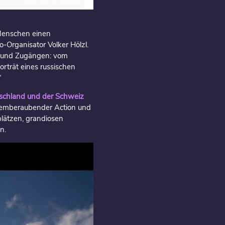
 Menschen einen
-Organisator Volker Hölzl.
n und Zugängen: vom
rträt eines russischen
“
tschland und der Schweiz
atemberaubender Action und
plätzen, grandiosen
n.