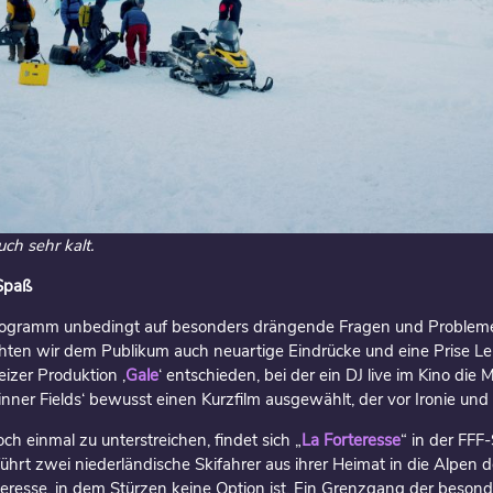
uch sehr kalt.
 Spaß
rogramm unbedingt auf besonders drängende Fragen und Probleme 
ten wir dem Publikum auch neuartige Eindrücke und eine Prise Leic
izer Produktion ‚
Gale
‘ entschieden, bei der ein DJ live im Kino die 
ner Fields‘ bewusst einen Kurzfilm ausgewählt, der vor Ironie und K
h einmal zu unterstreichen, findet sich „
La Forteresse
“ in der FFF
führt zwei niederländische Skifahrer aus ihrer Heimat in die Alpe
teresse, in dem Stürzen keine Option ist. Ein Grenzgang der besonde