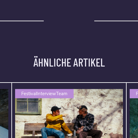
ÄHNLICHE ARTIKEL
FestivalInterviewTeam
F