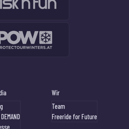
dia
Wir
og
Team
 DEMAND
Freeride for Future
esse