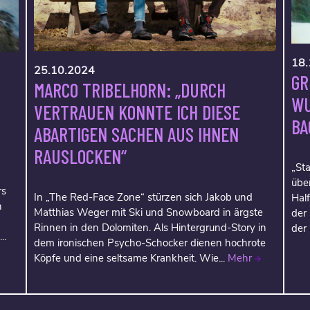
18.
25.10.2024
GR
MARCO TRIBELHORN: „DURCH
WU
VERTRAUEN KONNTE ICH DIESE
BA
ABARTIGEN SACHEN AUS IHNEN
RAUSLOCKEN“
„Sta
über
rs
In „The Red-Face Zone“ stürzen sich Jakob und
Hal
h
Matthias Weger mit Ski und Snowboard in ärgste
der
Rinnen in den Dolomiten. Als Hintergrund-Story in
der
..
dem ironischen Psycho-Schocker dienen hochrote
Köpfe und eine seltsame Krankheit. Wie...
Mehr