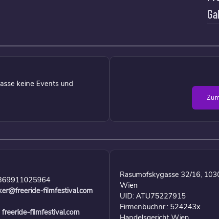
Ga
asse keine Events und
Zum
Rasumofskygasse 32/16, 103
369911025964
Wien
ker@freeride-filmfestival.com
UID: ATU75227915
Firmenbuchnr.: 524243x
freeride-filmfestival.com
Handelsgericht Wien