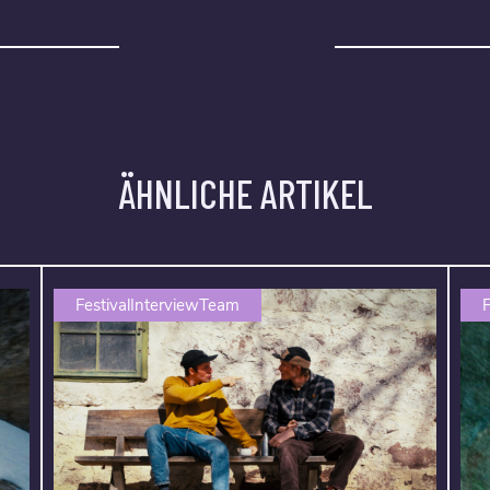
ÄHNLICHE ARTIKEL
FestivalInterviewTeam
F