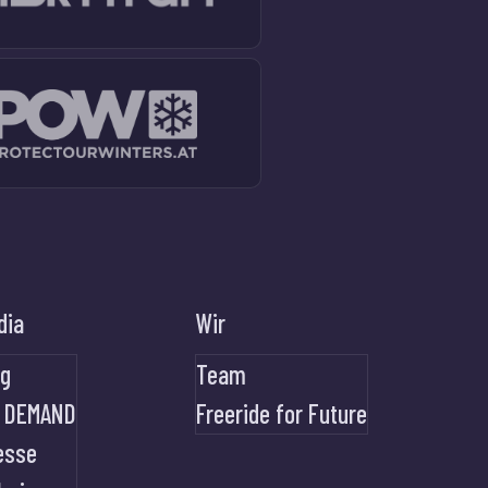
dia
Wir
og
Team
 DEMAND
Freeride for Future
esse