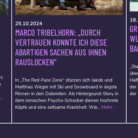
18.
25.10.2024
GR
MARCO TRIBELHORN: „DURCH
WU
VERTRAUEN KONNTE ICH DIESE
BA
ABARTIGEN SACHEN AUS IHNEN
RAUSLOCKEN“
„Sta
über
rs
In „The Red-Face Zone“ stürzen sich Jakob und
Hal
h
Matthias Weger mit Ski und Snowboard in ärgste
der
Rinnen in den Dolomiten. Als Hintergrund-Story in
der
..
dem ironischen Psycho-Schocker dienen hochrote
Köpfe und eine seltsame Krankheit. Wie...
Mehr