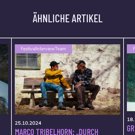
ÄHNLICHE ARTIKEL
FestivalInterviewTeam
F
18.
25.10.2024
GR
MARCO TRIBELHORN: „DURCH