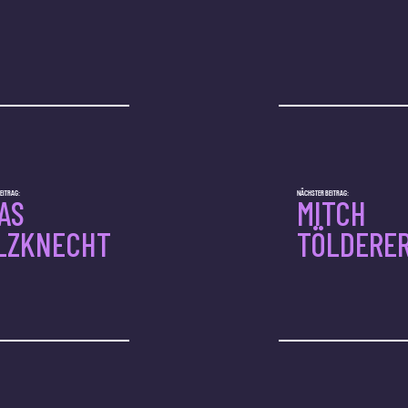
EITRAG:
NÄCHSTER BEITRAG:
AS
MITCH
LZKNECHT
TÖLDERE