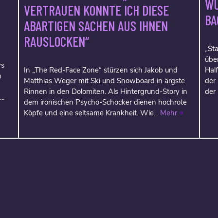
WU
VERTRAUEN KONNTE ICH DIESE
BA
ABARTIGEN SACHEN AUS IHNEN
RAUSLOCKEN“
„Sta
über
rs
In „The Red-Face Zone“ stürzen sich Jakob und
Hal
h
Matthias Weger mit Ski und Snowboard in ärgste
der
Rinnen in den Dolomiten. Als Hintergrund-Story in
der
..
dem ironischen Psycho-Schocker dienen hochrote
Köpfe und eine seltsame Krankheit. Wie...
Mehr