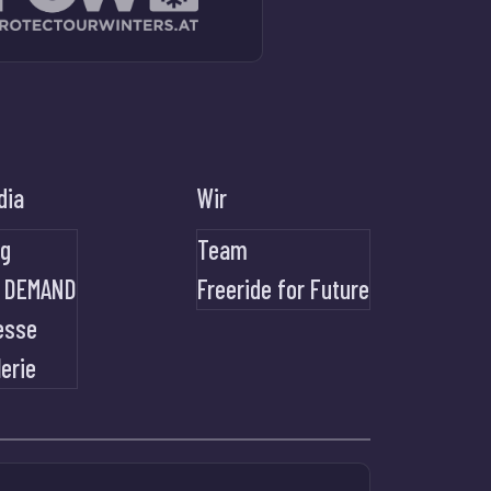
dia
Wir
og
Team
 DEMAND
Freeride for Future
esse
lerie