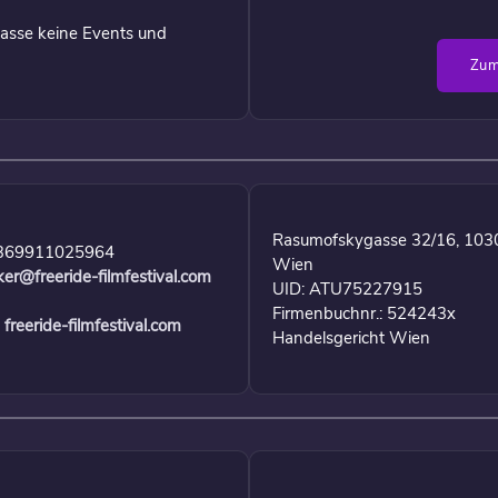
asse keine Events und
Zum
Rasumofskygasse 32/16, 103
369911025964
Wien
ker@freeride-filmfestival.com
UID: ATU75227915
Firmenbuchnr.: 524243x
freeride-filmfestival.com
Handelsgericht Wien