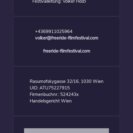
Festivalleitung: Volker Hölzl
+4369911025964
volker@freeride-filmfestival.com
freeride-filmfestival.com
Rasumofskygasse 32/16, 1030 Wien
UID: ATU75227915
Firmenbuchnr.: 524243x
Handelsgericht Wien