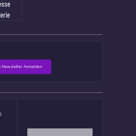
esse
lerie
 Newsletter Anmelden
0