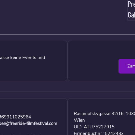
Pr
Ga
asse keine Events und
Zum
Rasumofskygasse 32/16, 103
369911025964
Wien
ker@freeride-filmfestival.com
UID: ATU75227915
Firmenbuchnr.: 524243x