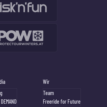
dia
Wir
og
Team
 DEMAND
Freeride for Future