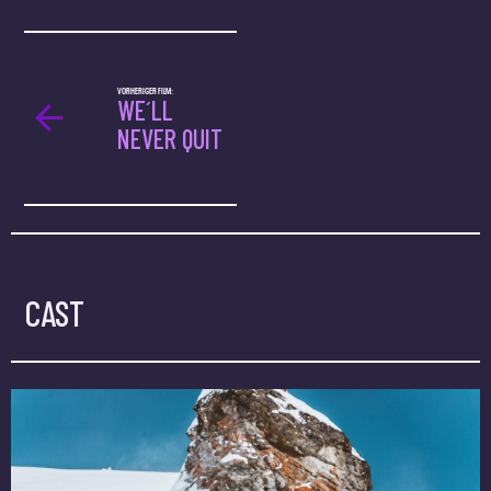
VORHERIGER FILM:
WE´LL
NEVER QUIT
CAST