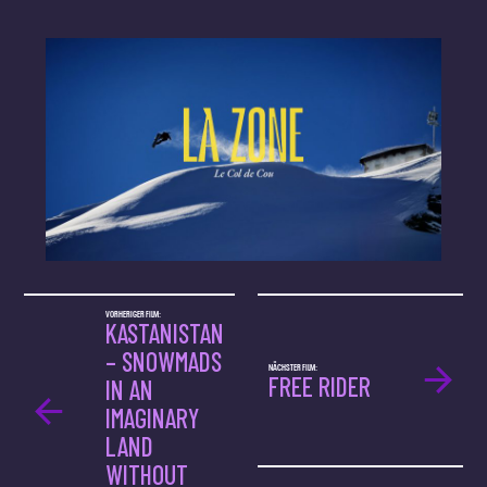
VORHERIGER FILM:
KASTANISTAN
– SNOWMADS
NÄCHSTER FILM:
FREE RIDER
IN AN
IMAGINARY
LAND
WITHOUT