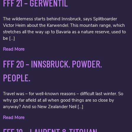
FFF 21 – GERWENTIL
The wilderness starts behind Innsbruck, says Splitboarder
Victor Heim about the Karwendel. This mountain range, which
stretches all the way up to Bavaria as a nature reserve, used to
be […]
Read More
FFF 20 – INNSBRUCK. POWDER.
PEOPLE.
Travel was – for well-known reasons – difficult last winter. So
why go far afield at all when good things are so close by
anyway? And so New Zealander Neil […]
Read More