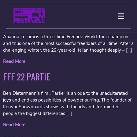
ARCHIVES:
FFF 23 NA VITA DE NËI
Arianna Tricomi is a three-time Freeride World Tour champion
and thus one of the most successful freeriders of all time. After a
challenging winter, the 29-year-old Italian thought deeply – […]
Read More
FFF 22 PARTIE
Ben Dietermann’s film „Partie“ is an ode to the unadulterated
joys and endless possibilities of powder surfing. The founder of
Konvoi-Snowboards shows with friends and like-minded
people the biggest differences […]
Read More