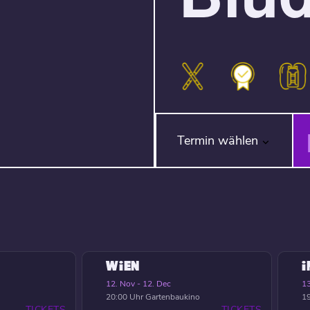
Termin wählen
WIEN
12. Nov - 12. Dec
13
20:00 Uhr
Gartenbaukino
19
TICKETS
TICKETS