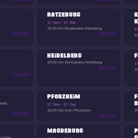
RATZEBURG
K
17. Nov - 17. Dec
18:30 Uhr
Burgtheater Ratzeburg
17
TICKETS
TICKETS
19
HEIDELBERG
F
20:00 Uhr
Die Kamera Heidelberg
17
TICKETS
20
TICKETS
PFORZHEIM
F
B
last ·
17. Nov - 17. Dec
20
20:00 Uhr
KoKi Pforzheim
TICKETS
TICKETS
MAGDEBURG
P
C
 Linse