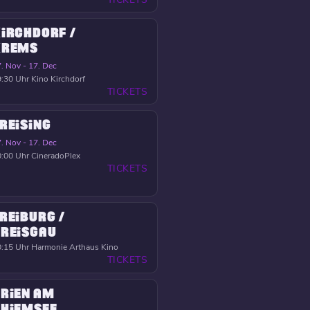
IRCHDORF /
KREMS
. Nov - 17. Dec
:30 Uhr
Kino Kirchdorf
TICKETS
REISING
. Nov - 17. Dec
:00 Uhr
CineradoPlex
TICKETS
REIBURG /
REISGAU
:15 Uhr
Harmonie Arthaus Kino
TICKETS
RIEN AM
HIEMSEE