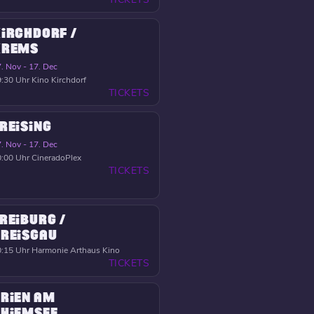
IRCHDORF /
KREMS
. Nov - 17. Dec
:30 Uhr
Kino Kirchdorf
TICKETS
REISING
. Nov - 17. Dec
:00 Uhr
CineradoPlex
TICKETS
REIBURG /
REISGAU
:15 Uhr
Harmonie Arthaus Kino
TICKETS
RIEN AM
HIEMSEE