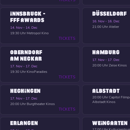
INNSBRUCK -
DÜSSELDORF
FFF AWARDS
16. Nov - 16. Dec
21:00 Uhr
Atelier
14. Nov - 14. Dec
19:30 Uhr
Metropol Kino
TICKETS
OBERNDORF
HAMBURG
AM NECKAR
17. Nov - 17. Dec
20:00 Uhr
Zeise Kinos
17. Nov - 17. Dec
19:30 Uhr
KinoParadies
TICKETS
HECHINGEN
ALBSTADT
20:00 Uhr
Capitol Filmpa
17. Nov - 17. Dec
Albstadt Kinos
20:00 Uhr
Burgtheater Kinos
TICKETS
ERLANGEN
WEINGARTEN
17:00 Uhr
Kulturzentrum