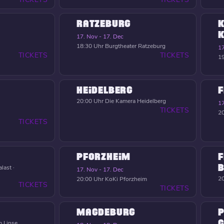
RATZEBURG
K
17. Nov - 17. Dec
18:30 Uhr
Burgtheater Ratzeburg
17
TICKETS
TICKETS
19
HEIDELBERG
F
20:00 Uhr
Die Kamera Heidelberg
17
TICKETS
20
TICKETS
PFORZHEIM
F
B
last ·
17. Nov - 17. Dec
20
20:00 Uhr
KoKi Pforzheim
TICKETS
TICKETS
MAGDEBURG
P
C
 Linse