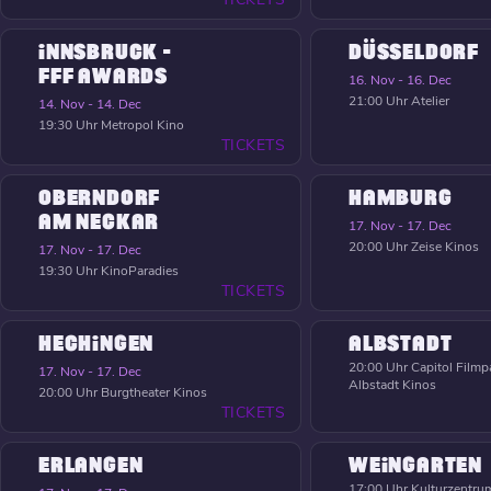
INNSBRUCK -
DÜSSELDORF
FFF AWARDS
16. Nov - 16. Dec
21:00 Uhr
Atelier
14. Nov - 14. Dec
19:30 Uhr
Metropol Kino
TICKETS
OBERNDORF
HAMBURG
AM NECKAR
17. Nov - 17. Dec
20:00 Uhr
Zeise Kinos
17. Nov - 17. Dec
19:30 Uhr
KinoParadies
TICKETS
HECHINGEN
ALBSTADT
20:00 Uhr
Capitol Filmpa
17. Nov - 17. Dec
Albstadt Kinos
20:00 Uhr
Burgtheater Kinos
TICKETS
ERLANGEN
WEINGARTEN
17:00 Uhr
Kulturzentrum