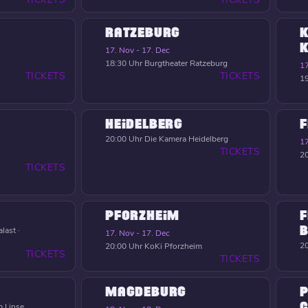
RATZEBURG
K
17. Nov - 17. Dec
18:30 Uhr
Burgtheater Ratzeburg
17
TICKETS
TICKETS
19
HEIDELBERG
F
20:00 Uhr
Die Kamera Heidelberg
17
TICKETS
20
TICKETS
PFORZHEIM
F
B
last ·
17. Nov - 17. Dec
20
20:00 Uhr
KoKi Pforzheim
TICKETS
TICKETS
MAGDEBURG
P
C
 Linse