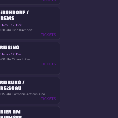
IRCHDORF /
KREMS
. Nov - 17. Dec
:30 Uhr
Kino Kirchdorf
TICKETS
REISING
. Nov - 17. Dec
:00 Uhr
CineradoPlex
TICKETS
REIBURG /
REISGAU
:15 Uhr
Harmonie Arthaus Kino
TICKETS
RIEN AM
HIEMSEE