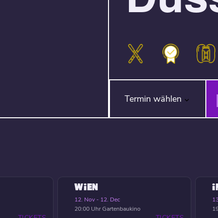
Termin wählen
WIEN
12. Nov - 12. Dec
13
20:00 Uhr
Gartenbaukino
19
TICKETS
TICKETS