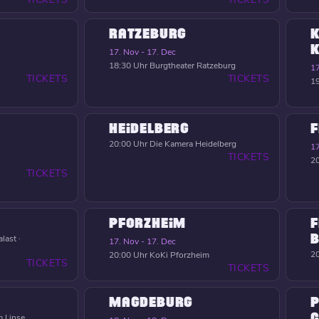
RATZEBURG
K
17. Nov - 17. Dec
18:30 Uhr
Burgtheater Ratzeburg
17
TICKETS
TICKETS
19
HEIDELBERG
F
20:00 Uhr
Die Kamera Heidelberg
17
TICKETS
20
TICKETS
PFORZHEIM
F
B
last ·
17. Nov - 17. Dec
20
20:00 Uhr
KoKi Pforzheim
TICKETS
TICKETS
MAGDEBURG
P
C
 Linse