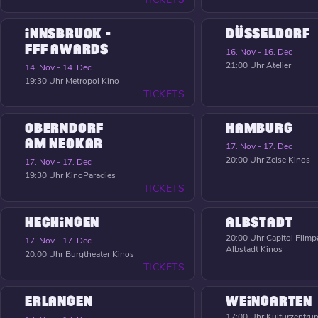
INNSBRUCK -
DÜSSELDORF
FFF AWARDS
16. Nov - 16. Dec
21:00 Uhr
Atelier
14. Nov - 14. Dec
19:30 Uhr
Metropol Kino
TICKETS
OBERNDORF
HAMBURG
AM NECKAR
17. Nov - 17. Dec
20:00 Uhr
Zeise Kinos
17. Nov - 17. Dec
19:30 Uhr
KinoParadies
TICKETS
HECHINGEN
ALBSTADT
20:00 Uhr
Capitol Filmpa
17. Nov - 17. Dec
Albstadt Kinos
20:00 Uhr
Burgtheater Kinos
TICKETS
ERLANGEN
WEINGARTEN
17:00 Uhr
Kulturzentrum