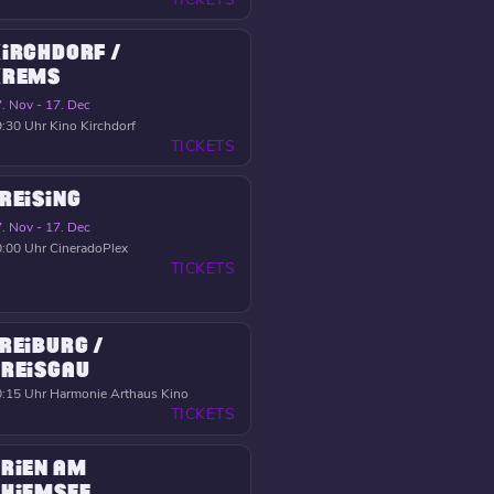
IRCHDORF /
KREMS
. Nov - 17. Dec
:30 Uhr
Kino Kirchdorf
TICKETS
REISING
. Nov - 17. Dec
:00 Uhr
CineradoPlex
TICKETS
REIBURG /
REISGAU
:15 Uhr
Harmonie Arthaus Kino
TICKETS
RIEN AM
HIEMSEE