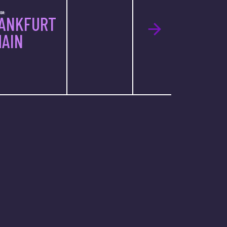
ILM:
ANKFURT
MAIN