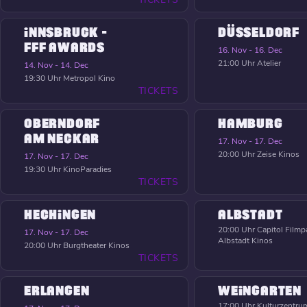
INNSBRUCK -
DÜSSELDORF
FFF AWARDS
16. Nov - 16. Dec
21:00 Uhr
Atelier
14. Nov - 14. Dec
19:30 Uhr
Metropol Kino
TICKETS
OBERNDORF
HAMBURG
AM NECKAR
17. Nov - 17. Dec
20:00 Uhr
Zeise Kinos
17. Nov - 17. Dec
19:30 Uhr
KinoParadies
TICKETS
HECHINGEN
ALBSTADT
20:00 Uhr
Capitol Filmpa
17. Nov - 17. Dec
Albstadt Kinos
20:00 Uhr
Burgtheater Kinos
TICKETS
ERLANGEN
WEINGARTEN
17:00 Uhr
Kulturzentrum