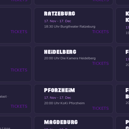
RATZEBURG
K
17. Nov - 17. Dec
18:30 Uhr
Burgtheater Ratzeburg
17
TICKETS
TICKETS
19
HEIDELBERG
F
20:00 Uhr
Die Kamera Heidelberg
17
TICKETS
20
TICKETS
PFORZHEIM
F
B
last ·
17. Nov - 17. Dec
20
20:00 Uhr
KoKi Pforzheim
TICKETS
TICKETS
MAGDEBURG
P
C
 Linse