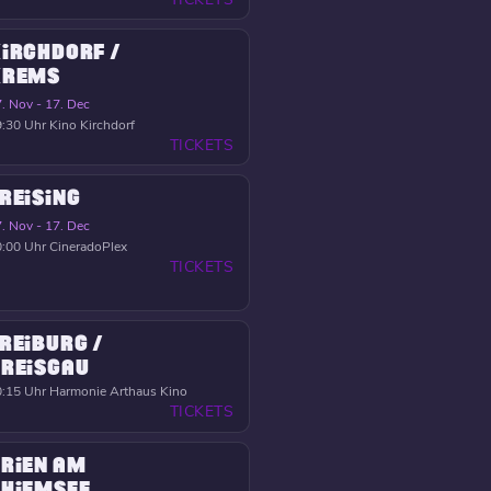
IRCHDORF /
KREMS
. Nov - 17. Dec
:30 Uhr
Kino Kirchdorf
TICKETS
REISING
. Nov - 17. Dec
:00 Uhr
CineradoPlex
TICKETS
REIBURG /
REISGAU
:15 Uhr
Harmonie Arthaus Kino
TICKETS
RIEN AM
HIEMSEE