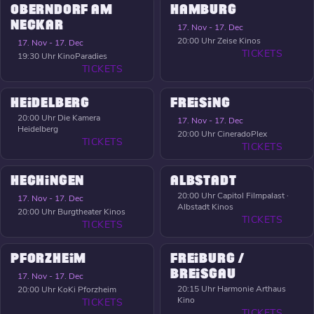
OBERNDORF AM
HAMBURG
NECKAR
17. Nov - 17. Dec
20:00 Uhr
Zeise Kinos
17. Nov - 17. Dec
TICKETS
19:30 Uhr
KinoParadies
TICKETS
HEIDELBERG
FREISING
20:00 Uhr
Die Kamera
17. Nov - 17. Dec
Heidelberg
20:00 Uhr
CineradoPlex
TICKETS
TICKETS
HECHINGEN
ALBSTADT
20:00 Uhr
Capitol Filmpalast ·
17. Nov - 17. Dec
Albstadt Kinos
20:00 Uhr
Burgtheater Kinos
TICKETS
TICKETS
PFORZHEIM
FREIBURG /
BREISGAU
17. Nov - 17. Dec
20:15 Uhr
Harmonie Arthaus
20:00 Uhr
KoKi Pforzheim
Kino
TICKETS
TICKETS