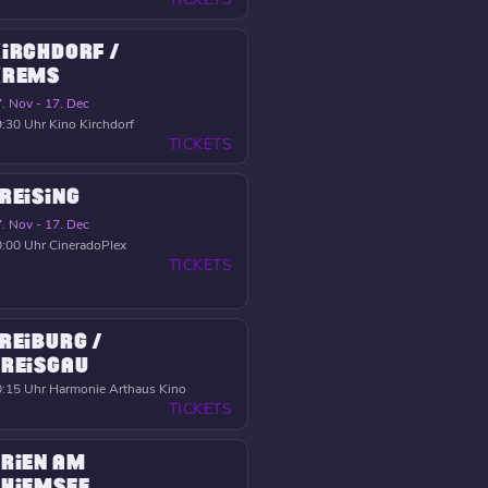
IRCHDORF /
KREMS
. Nov - 17. Dec
:30 Uhr
Kino Kirchdorf
TICKETS
REISING
. Nov - 17. Dec
:00 Uhr
CineradoPlex
TICKETS
REIBURG /
REISGAU
:15 Uhr
Harmonie Arthaus Kino
TICKETS
RIEN AM
HIEMSEE