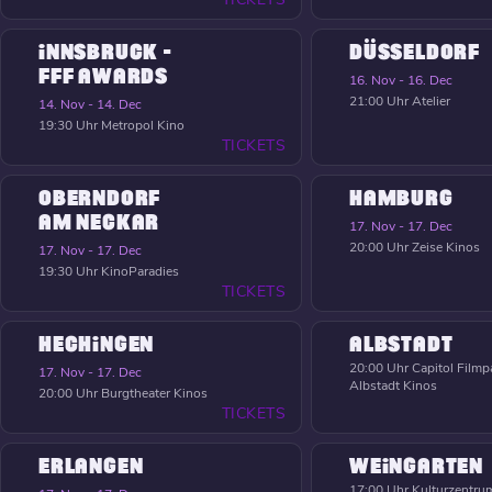
INNSBRUCK -
DÜSSELDORF
FFF AWARDS
16. Nov - 16. Dec
21:00 Uhr
Atelier
14. Nov - 14. Dec
19:30 Uhr
Metropol Kino
TICKETS
OBERNDORF
HAMBURG
AM NECKAR
17. Nov - 17. Dec
20:00 Uhr
Zeise Kinos
17. Nov - 17. Dec
19:30 Uhr
KinoParadies
TICKETS
HECHINGEN
ALBSTADT
20:00 Uhr
Capitol Filmpa
17. Nov - 17. Dec
Albstadt Kinos
20:00 Uhr
Burgtheater Kinos
TICKETS
ERLANGEN
WEINGARTEN
17:00 Uhr
Kulturzentrum