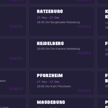
RATZEBURG
K
17. Nov - 17. Dec
18:30 Uhr
Burgtheater Ratzeburg
17
TICKETS
TICKETS
19
HEIDELBERG
F
20:00 Uhr
Die Kamera Heidelberg
17
TICKETS
20
TICKETS
PFORZHEIM
F
B
last ·
17. Nov - 17. Dec
20
20:00 Uhr
KoKi Pforzheim
TICKETS
TICKETS
MAGDEBURG
P
C
 Linse