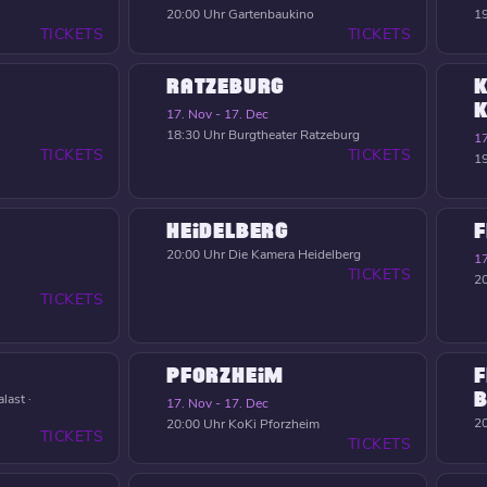
20:00 Uhr
Gartenbaukino
19
TICKETS
TICKETS
RATZEBURG
K
17. Nov - 17. Dec
18:30 Uhr
Burgtheater Ratzeburg
17
TICKETS
TICKETS
19
HEIDELBERG
F
20:00 Uhr
Die Kamera Heidelberg
17
TICKETS
20
TICKETS
PFORZHEIM
F
B
last ·
17. Nov - 17. Dec
20
20:00 Uhr
KoKi Pforzheim
TICKETS
TICKETS