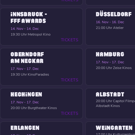
INNSBRUCK -
DÜSSELDORF
FFF AWARDS
16. Nov - 16. Dec
21:00 Uhr
Atelier
14. Nov - 14. Dec
19:30 Uhr
Metropol Kino
TICKETS
OBERNDORF
HAMBURG
AM NECKAR
17. Nov - 17. Dec
20:00 Uhr
Zeise Kinos
17. Nov - 17. Dec
19:30 Uhr
KinoParadies
TICKETS
HECHINGEN
ALBSTADT
20:00 Uhr
Capitol Filmpa
17. Nov - 17. Dec
Albstadt Kinos
20:00 Uhr
Burgtheater Kinos
TICKETS
ERLANGEN
WEINGARTEN
17:00 Uhr
Kulturzentrum