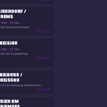
IRCHDORF /
KREMS
. Nov - 17. Dec
:30 Uhr
Kino Kirchdorf
TICKETS
REISING
. Nov - 17. Dec
:00 Uhr
CineradoPlex
TICKETS
REIBURG /
REISGAU
:15 Uhr
Harmonie Arthaus Kino
TICKETS
RIEN AM
HIEMSEE