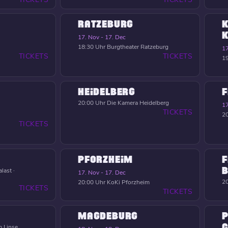
RATZEBURG
K
17. Nov - 17. Dec
18:30 Uhr
Burgtheater Ratzeburg
17
TICKETS
TICKETS
19
HEIDELBERG
F
20:00 Uhr
Die Kamera Heidelberg
17
TICKETS
20
TICKETS
PFORZHEIM
F
B
last ·
17. Nov - 17. Dec
20
20:00 Uhr
KoKi Pforzheim
TICKETS
TICKETS
MAGDEBURG
P
C
 Linse