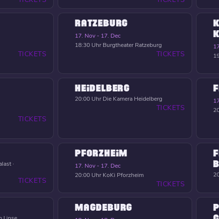
RATZEBURG
K
17. Nov - 17. Dec
18:30 Uhr
Burgtheater Ratzeburg
17
TICKETS
TICKETS
19
HEIDELBERG
F
20:00 Uhr
Die Kamera Heidelberg
17
TICKETS
20
TICKETS
PFORZHEIM
F
B
last ·
17. Nov - 17. Dec
20
20:00 Uhr
KoKi Pforzheim
TICKETS
TICKETS
MAGDEBURG
P
C
 Linse