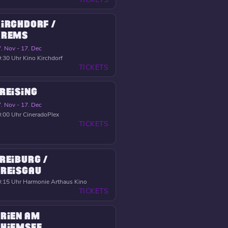
IRCHDORF /
KREMS
. Nov - 17. Dec
:30 Uhr
Kino Kirchdorf
TICKETS
REISING
. Nov - 17. Dec
:00 Uhr
CineradoPlex
TICKETS
REIBURG /
REISGAU
:15 Uhr
Harmonie Arthaus Kino
TICKETS
RIEN AM
HIEMSEE