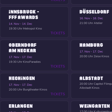
INNSBRUCK -
DÜSSELDORF
FFF AWARDS
16. Nov - 16. Dec
21:00 Uhr
Atelier
14. Nov - 14. Dec
19:30 Uhr
Metropol Kino
TICKETS
OBERNDORF
HAMBURG
AM NECKAR
17. Nov - 17. Dec
20:00 Uhr
Zeise Kinos
17. Nov - 17. Dec
19:30 Uhr
KinoParadies
TICKETS
HECHINGEN
ALBSTADT
20:00 Uhr
Capitol Filmpa
17. Nov - 17. Dec
Albstadt Kinos
20:00 Uhr
Burgtheater Kinos
TICKETS
ERLANGEN
WEINGARTEN
17:00 Uhr
Kulturzentrum