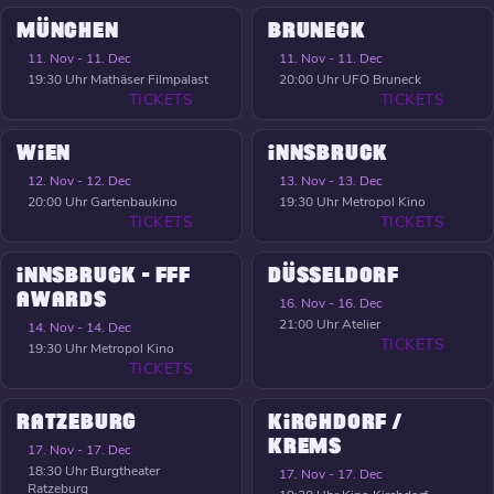
MÜNCHEN
BRUNECK
11. Nov - 11. Dec
11. Nov - 11. Dec
19:30 Uhr
Mathäser Filmpalast
20:00 Uhr
UFO Bruneck
TICKETS
TICKETS
WIEN
INNSBRUCK
12. Nov - 12. Dec
13. Nov - 13. Dec
20:00 Uhr
Gartenbaukino
19:30 Uhr
Metropol Kino
TICKETS
TICKETS
INNSBRUCK - FFF
DÜSSELDORF
AWARDS
16. Nov - 16. Dec
21:00 Uhr
Atelier
14. Nov - 14. Dec
TICKETS
19:30 Uhr
Metropol Kino
TICKETS
RATZEBURG
KIRCHDORF /
KREMS
17. Nov - 17. Dec
18:30 Uhr
Burgtheater
17. Nov - 17. Dec
Ratzeburg