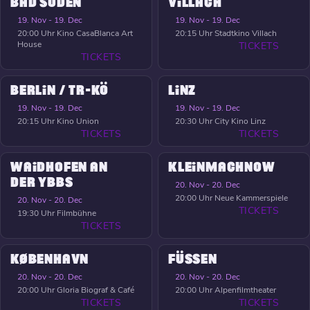
BAD SODEN
VILLACH
19. Nov - 19. Dec
19. Nov - 19. Dec
20:00 Uhr
Kino CasaBlanca Art
20:15 Uhr
Stadtkino Villach
House
TICKETS
TICKETS
BERLIN / TR-KÖ
LINZ
19. Nov - 19. Dec
19. Nov - 19. Dec
20:15 Uhr
Kino Union
20:30 Uhr
City Kino Linz
TICKETS
TICKETS
WAIDHOFEN AN
KLEINMACHNOW
DER YBBS
20. Nov - 20. Dec
20:00 Uhr
Neue Kammerspiele
20. Nov - 20. Dec
TICKETS
19:30 Uhr
Filmbühne
TICKETS
KØBENHAVN
FÜSSEN
20. Nov - 20. Dec
20. Nov - 20. Dec
20:00 Uhr
Gloria Biograf & Café
20:00 Uhr
Alpenfilmtheater
TICKETS
TICKETS