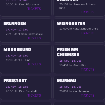
17. Nov - 17. Dec
20:15 Uhr
Harmonie Arthaus
20:00 Uhr
KoKi Pforzheim
Kino
TICKETS
TICKETS
ERLANGEN
WEINGARTEN
17:00 Uhr
Kulturzentrum Linse
17. Nov - 17. Dec
TICKETS
20:15 Uhr
Lamm-Lichstspiele
TICKETS
MAGDEBURG
PRIEN AM
CHIEMSEE
18. Nov - 18. Dec
19:00 Uhr
OLi-Kino
18. Nov - 18. Dec
TICKETS
19:45 Uhr
Mike’s Kino
TICKETS
FREISTADT
MURNAU
18. Nov - 18. Dec
18. Nov - 18. Dec
20:00 Uhr
Kino Freistadt
20:00 Uhr
Kino Murnau
TICKETS
TICKETS