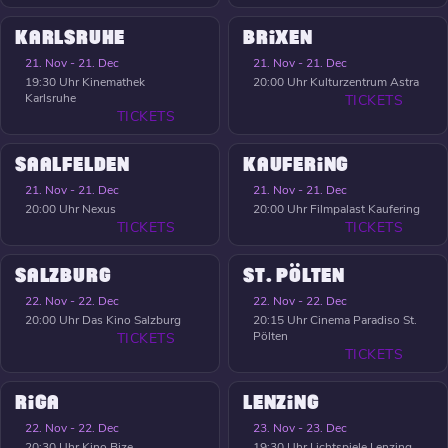
KARLSRUHE
BRIXEN
21. Nov - 21. Dec
21. Nov - 21. Dec
19:30 Uhr
Kinemathek
20:00 Uhr
Kulturzentrum Astra
Karlsruhe
TICKETS
TICKETS
SAALFELDEN
KAUFERING
21. Nov - 21. Dec
21. Nov - 21. Dec
20:00 Uhr
Nexus
20:00 Uhr
Filmpalast Kaufering
TICKETS
TICKETS
SALZBURG
ST. PÖLTEN
22. Nov - 22. Dec
22. Nov - 22. Dec
20:00 Uhr
Das Kino Salzburg
20:15 Uhr
Cinema Paradiso St.
Pölten
TICKETS
TICKETS
RIGA
LENZING
22. Nov - 22. Dec
23. Nov - 23. Dec
20:30 Uhr
Kino Bize
19:30 Uhr
Lichtspiele Lenzing