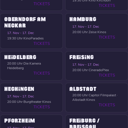
19:30 Uhr
Kino Kirchdorf
TICKETS
TICKETS
OBERNDORF AM
HAMBURG
NECKAR
17. Nov - 17. Dec
20:00 Uhr
Zeise Kinos
17. Nov - 17. Dec
TICKETS
19:30 Uhr
KinoParadies
TICKETS
HEIDELBERG
FREISING
20:00 Uhr
Die Kamera
17. Nov - 17. Dec
Heidelberg
20:00 Uhr
CineradoPlex
TICKETS
TICKETS
HECHINGEN
ALBSTADT
20:00 Uhr
Capitol Filmpalast ·
17. Nov - 17. Dec
Albstadt Kinos
20:00 Uhr
Burgtheater Kinos
TICKETS
TICKETS
PFORZHEIM
FREIBURG /
BREISGAU