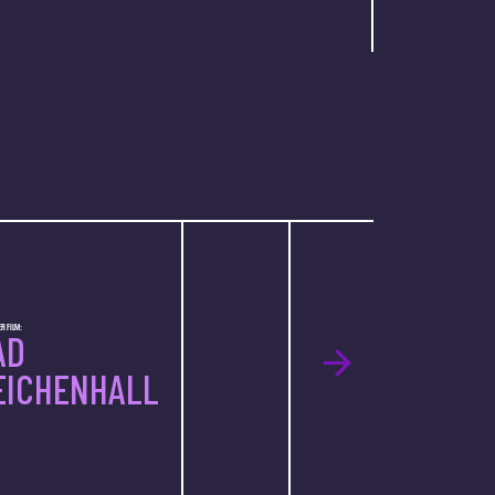
R FILM:
AD
EICHENHALL