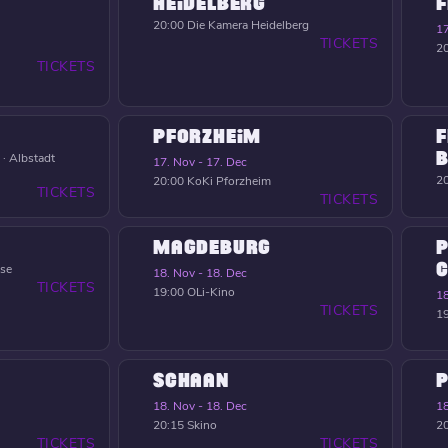
HEIDELBERG
F
20:00
Die Kamera Heidelberg
17
TICKETS
2
TICKETS
PFORZHEIM
F
B
 · Albstadt
17. Nov - 17. Dec
2
20:00
KoKi Pforzheim
TICKETS
TICKETS
MAGDEBURG
P
C
nse
18. Nov - 18. Dec
TICKETS
19:00
OLi-Kino
18
TICKETS
1
SCHAAN
18. Nov - 18. Dec
18
20:15
Skino
2
TICKETS
TICKETS