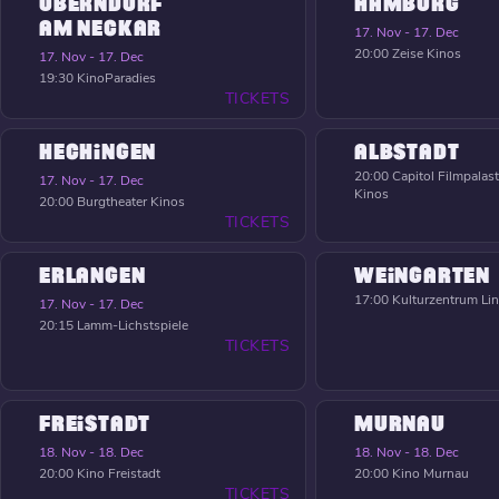
OBERNDORF
HAMBURG
AM NECKAR
17. Nov - 17. Dec
20:00
Zeise Kinos
17. Nov - 17. Dec
19:30
KinoParadies
TICKETS
HECHINGEN
ALBSTADT
20:00
Capitol Filmpalast
17. Nov - 17. Dec
Kinos
20:00
Burgtheater Kinos
TICKETS
ERLANGEN
WEINGARTEN
17:00
Kulturzentrum Li
17. Nov - 17. Dec
20:15
Lamm-Lichstspiele
TICKETS
FREISTADT
MURNAU
18. Nov - 18. Dec
18. Nov - 18. Dec
20:00
Kino Freistadt
20:00
Kino Murnau
TICKETS