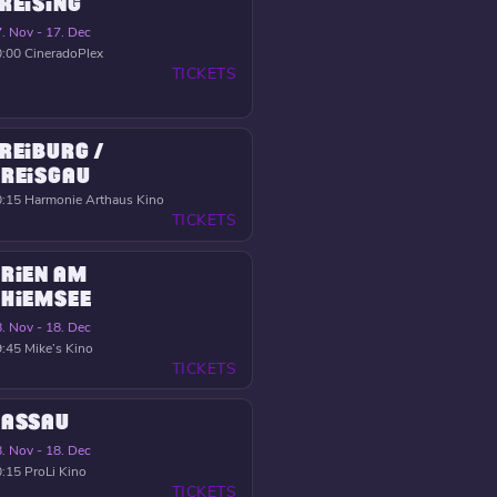
REISING
. Nov - 17. Dec
0:00
CineradoPlex
TICKETS
REIBURG /
REISGAU
0:15
Harmonie Arthaus Kino
TICKETS
RIEN AM
HIEMSEE
. Nov - 18. Dec
9:45
Mike’s Kino
TICKETS
PASSAU
. Nov - 18. Dec
0:15
ProLi Kino
TICKETS