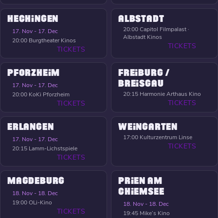
HECHINGEN
ALBSTADT
20:00
Capitol Filmpalast ·
17. Nov - 17. Dec
Albstadt Kinos
20:00
Burgtheater Kinos
TICKETS
TICKETS
PFORZHEIM
FREIBURG /
BREISGAU
17. Nov - 17. Dec
20:15
Harmonie Arthaus Kino
20:00
KoKi Pforzheim
TICKETS
TICKETS
ERLANGEN
WEINGARTEN
17:00
Kulturzentrum Linse
17. Nov - 17. Dec
TICKETS
20:15
Lamm-Lichstspiele
TICKETS
MAGDEBURG
PRIEN AM
CHIEMSEE
18. Nov - 18. Dec
19:00
OLi-Kino
18. Nov - 18. Dec
TICKETS
19:45
Mike’s Kino