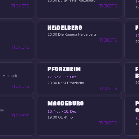
18:30
Burgtheater Ratzeburg
17
TICKETS
TICKETS
1
HEIDELBERG
F
20:00
Die Kamera Heidelberg
17
TICKETS
2
TICKETS
PFORZHEIM
F
B
 · Albstadt
17. Nov - 17. Dec
2
20:00
KoKi Pforzheim
TICKETS
TICKETS
MAGDEBURG
P
C
nse
18. Nov - 18. Dec
TICKETS
19:00
OLi-Kino
18
TICKETS
1