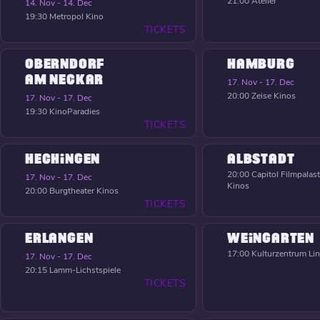
21:00
Atelier
14. Nov - 14. Dec
19:30
Metropol Kino
TICKETS
OBERNDORF
HAMBURG
AM NECKAR
17. Nov - 17. Dec
20:00
Zeise Kinos
17. Nov - 17. Dec
19:30
KinoParadies
TICKETS
HECHINGEN
ALBSTADT
20:00
Capitol Filmpalast
17. Nov - 17. Dec
Kinos
20:00
Burgtheater Kinos
TICKETS
ERLANGEN
WEINGARTEN
17:00
Kulturzentrum Li
17. Nov - 17. Dec
20:15
Lamm-Lichstspiele
TICKETS