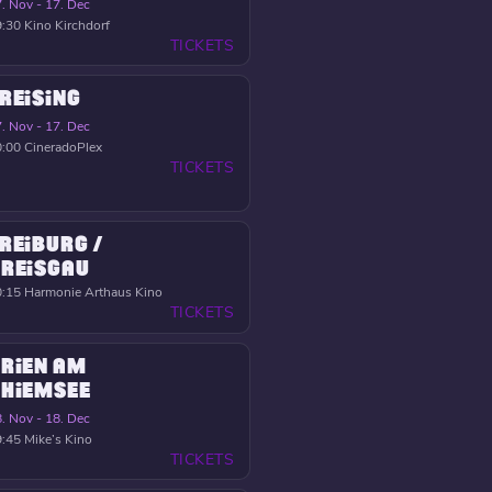
. Nov - 17. Dec
9:30
Kino Kirchdorf
TICKETS
REISING
. Nov - 17. Dec
0:00
CineradoPlex
TICKETS
REIBURG /
REISGAU
0:15
Harmonie Arthaus Kino
TICKETS
RIEN AM
HIEMSEE
. Nov - 18. Dec
9:45
Mike’s Kino
TICKETS