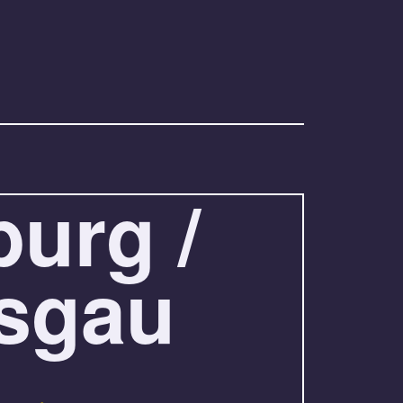
burg /
isgau