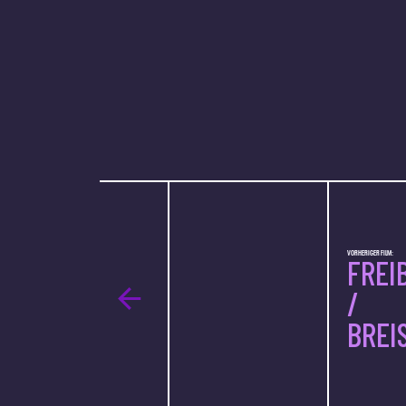
VORHERIGER FILM:
FREI
/
BREI