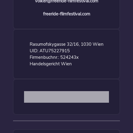
volker@freeride-filmfestival.com
freeride-filmfestival.com
Rasumofskygasse 32/16, 1030 Wien
UID: ATU75227915
Firmenbuchnr.: 524243x
Handelsgericht Wien