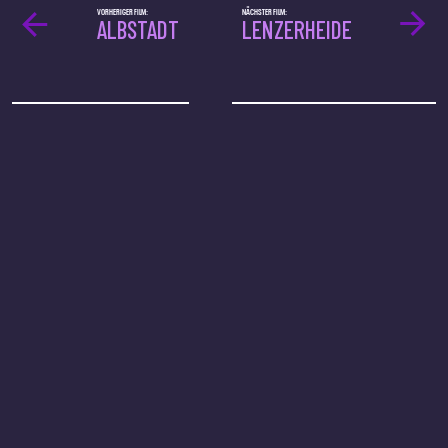
VORHERIGER FILM:
NÄCHSTER FILM:
ALBSTADT
LENZERHEIDE