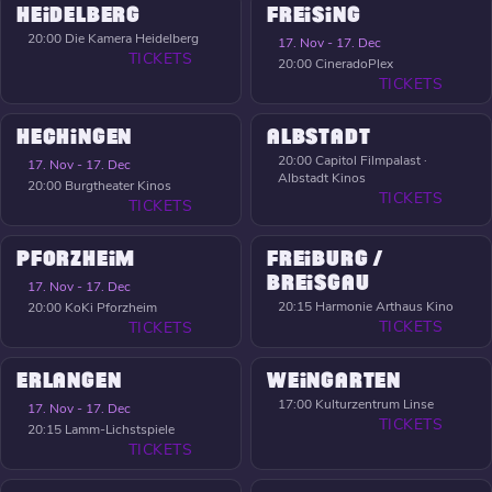
HEIDELBERG
FREISING
20:00
Die Kamera Heidelberg
17. Nov - 17. Dec
TICKETS
20:00
CineradoPlex
TICKETS
HECHINGEN
ALBSTADT
20:00
Capitol Filmpalast ·
17. Nov - 17. Dec
Albstadt Kinos
20:00
Burgtheater Kinos
TICKETS
TICKETS
PFORZHEIM
FREIBURG /
BREISGAU
17. Nov - 17. Dec
20:15
Harmonie Arthaus Kino
20:00
KoKi Pforzheim
TICKETS
TICKETS
ERLANGEN
WEINGARTEN
17:00
Kulturzentrum Linse
17. Nov - 17. Dec
TICKETS
20:15
Lamm-Lichstspiele
TICKETS