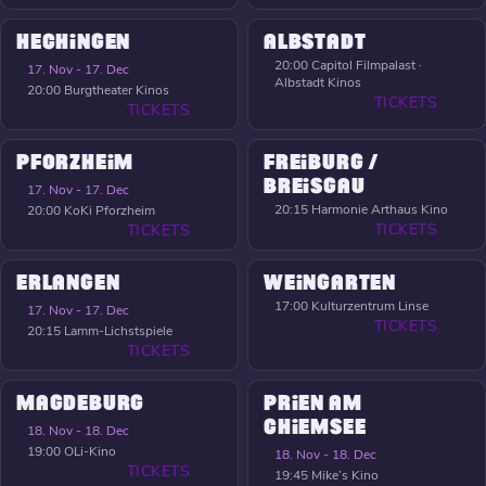
HECHINGEN
ALBSTADT
20:00
Capitol Filmpalast ·
17. Nov - 17. Dec
Albstadt Kinos
20:00
Burgtheater Kinos
TICKETS
TICKETS
PFORZHEIM
FREIBURG /
BREISGAU
17. Nov - 17. Dec
20:15
Harmonie Arthaus Kino
20:00
KoKi Pforzheim
TICKETS
TICKETS
ERLANGEN
WEINGARTEN
17:00
Kulturzentrum Linse
17. Nov - 17. Dec
TICKETS
20:15
Lamm-Lichstspiele
TICKETS
MAGDEBURG
PRIEN AM
CHIEMSEE
18. Nov - 18. Dec
19:00
OLi-Kino
18. Nov - 18. Dec
TICKETS
19:45
Mike’s Kino