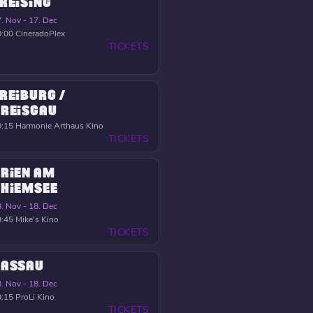
REISING
. Nov - 17. Dec
0:00
CineradoPlex
TICKETS
REIBURG /
REISGAU
0:15
Harmonie Arthaus Kino
TICKETS
RIEN AM
HIEMSEE
. Nov - 18. Dec
9:45
Mike’s Kino
TICKETS
PASSAU
. Nov - 18. Dec
0:15
ProLi Kino
TICKETS