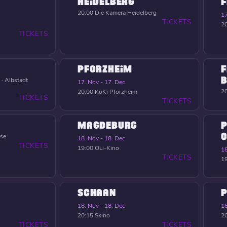
HEIDELBERG
F
20:00
Die Kamera Heidelberg
17
TICKETS
2
TICKETS
PFORZHEIM
F
B
 · Albstadt
17. Nov - 17. Dec
2
20:00
KoKi Pforzheim
TICKETS
TICKETS
MAGDEBURG
P
C
nse
18. Nov - 18. Dec
TICKETS
19:00
OLi-Kino
18
TICKETS
1
SCHAAN
18. Nov - 18. Dec
18
20:15
Skino
2
TICKETS
TICKETS