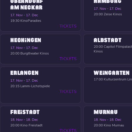
OBERNDORF
HAMBURG
AM NECKAR
17. Nov - 17. Dec
20:00
Zeise Kinos
17. Nov - 17. Dec
19:30
KinoParadies
TICKETS
HECHINGEN
ALBSTADT
20:00
Capitol Filmpalast
17. Nov - 17. Dec
Kinos
20:00
Burgtheater Kinos
TICKETS
ERLANGEN
WEINGARTEN
17:00
Kulturzentrum Li
17. Nov - 17. Dec
20:15
Lamm-Lichstspiele
TICKETS
FREISTADT
MURNAU
18. Nov - 18. Dec
18. Nov - 18. Dec
20:00
Kino Freistadt
20:00
Kino Murnau
TICKETS