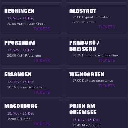
HECHINGEN
ALBSTADT
20:00
Capitol Filmpalast ·
17. Nov - 17. Dec
Albstadt Kinos
20:00
Burgtheater Kinos
TICKETS
TICKETS
PFORZHEIM
FREIBURG /
BREISGAU
17. Nov - 17. Dec
20:15
Harmonie Arthaus Kino
20:00
KoKi Pforzheim
TICKETS
TICKETS
ERLANGEN
WEINGARTEN
17:00
Kulturzentrum Linse
17. Nov - 17. Dec
TICKETS
20:15
Lamm-Lichstspiele
TICKETS
MAGDEBURG
PRIEN AM
CHIEMSEE
18. Nov - 18. Dec
19:00
OLi-Kino
18. Nov - 18. Dec
TICKETS
19:45
Mike’s Kino