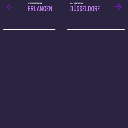
VORHERIGER FILM:
NÄCHSTER FILM:
ERLANGEN
DÜSSELDORF