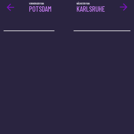
VORHERIGER FILM:
NÄCHSTER FILM:
POTSDAM
KARLSRUHE