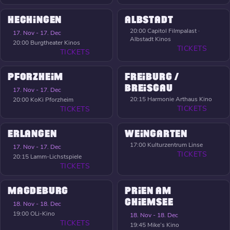
HECHINGEN
ALBSTADT
20:00
Capitol Filmpalast ·
17. Nov - 17. Dec
Albstadt Kinos
20:00
Burgtheater Kinos
TICKETS
TICKETS
PFORZHEIM
FREIBURG /
BREISGAU
17. Nov - 17. Dec
20:15
Harmonie Arthaus Kino
20:00
KoKi Pforzheim
TICKETS
TICKETS
ERLANGEN
WEINGARTEN
17:00
Kulturzentrum Linse
17. Nov - 17. Dec
TICKETS
20:15
Lamm-Lichstspiele
TICKETS
MAGDEBURG
PRIEN AM
CHIEMSEE
18. Nov - 18. Dec
19:00
OLi-Kino
18. Nov - 18. Dec
TICKETS
19:45
Mike’s Kino