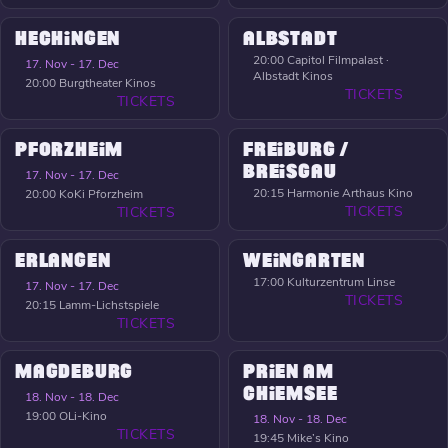
HECHINGEN
ALBSTADT
20:00
Capitol Filmpalast ·
17. Nov - 17. Dec
Albstadt Kinos
20:00
Burgtheater Kinos
TICKETS
TICKETS
PFORZHEIM
FREIBURG /
BREISGAU
17. Nov - 17. Dec
20:15
Harmonie Arthaus Kino
20:00
KoKi Pforzheim
TICKETS
TICKETS
ERLANGEN
WEINGARTEN
17:00
Kulturzentrum Linse
17. Nov - 17. Dec
TICKETS
20:15
Lamm-Lichstspiele
TICKETS
MAGDEBURG
PRIEN AM
CHIEMSEE
18. Nov - 18. Dec
19:00
OLi-Kino
18. Nov - 18. Dec
TICKETS
19:45
Mike’s Kino