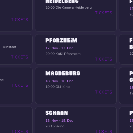
HEIDELBERG
F
20:00
Die Kamera Heidelberg
17
TICKETS
2
TICKETS
PFORZHEIM
F
B
 · Albstadt
17. Nov - 17. Dec
2
20:00
KoKi Pforzheim
TICKETS
TICKETS
MAGDEBURG
P
C
nse
18. Nov - 18. Dec
TICKETS
19:00
OLi-Kino
18
TICKETS
1
SCHAAN
18. Nov - 18. Dec
18
20:15
Skino
2
TICKETS
TICKETS