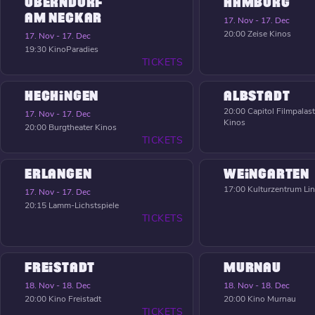
OBERNDORF
HAMBURG
AM NECKAR
17. Nov - 17. Dec
20:00
Zeise Kinos
17. Nov - 17. Dec
19:30
KinoParadies
TICKETS
HECHINGEN
ALBSTADT
20:00
Capitol Filmpalast
17. Nov - 17. Dec
Kinos
20:00
Burgtheater Kinos
TICKETS
ERLANGEN
WEINGARTEN
17:00
Kulturzentrum Li
17. Nov - 17. Dec
20:15
Lamm-Lichstspiele
TICKETS
FREISTADT
MURNAU
18. Nov - 18. Dec
18. Nov - 18. Dec
20:00
Kino Freistadt
20:00
Kino Murnau
TICKETS