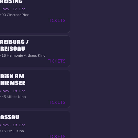
REISING
. Nov - 17. Dec
0:00
CineradoPlex
TICKETS
REIBURG /
REISGAU
0:15
Harmonie Arthaus Kino
TICKETS
RIEN AM
HIEMSEE
. Nov - 18. Dec
9:45
Mike’s Kino
TICKETS
PASSAU
. Nov - 18. Dec
0:15
ProLi Kino
TICKETS