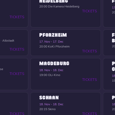
HEIDELBERG
F
20:00
Die Kamera Heidelberg
17
TICKETS
2
TICKETS
PFORZHEIM
F
B
 · Albstadt
17. Nov - 17. Dec
2
20:00
KoKi Pforzheim
TICKETS
TICKETS
MAGDEBURG
P
C
nse
18. Nov - 18. Dec
TICKETS
19:00
OLi-Kino
18
TICKETS
1
SCHAAN
18. Nov - 18. Dec
18
20:15
Skino
2
TICKETS
TICKETS