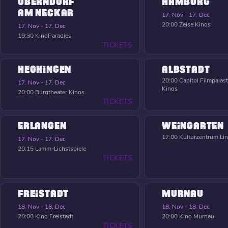
OBERNDORF
HAMBURG
AM NECKAR
17. Nov - 17. Dec
20:00
Zeise Kinos
17. Nov - 17. Dec
19:30
KinoParadies
TICKETS
HECHINGEN
ALBSTADT
20:00
Capitol Filmpalast
17. Nov - 17. Dec
Kinos
20:00
Burgtheater Kinos
TICKETS
ERLANGEN
WEINGARTEN
17:00
Kulturzentrum Li
17. Nov - 17. Dec
20:15
Lamm-Lichstspiele
TICKETS
FREISTADT
MURNAU
18. Nov - 18. Dec
18. Nov - 18. Dec
20:00
Kino Freistadt
20:00
Kino Murnau
TICKETS