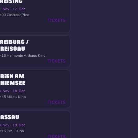
REISING
. Nov - 17. Dec
0:00
CineradoPlex
TICKETS
REIBURG /
REISGAU
0:15
Harmonie Arthaus Kino
TICKETS
RIEN AM
HIEMSEE
. Nov - 18. Dec
9:45
Mike’s Kino
TICKETS
PASSAU
. Nov - 18. Dec
0:15
ProLi Kino
TICKETS