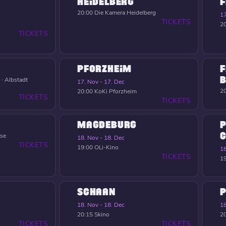
HEIDELBERG
F
20:00
Die Kamera Heidelberg
17
TICKETS
2
TICKETS
PFORZHEIM
F
B
 · Albstadt
17. Nov - 17. Dec
2
20:00
KoKi Pforzheim
TICKETS
TICKETS
MAGDEBURG
P
C
nse
18. Nov - 18. Dec
TICKETS
19:00
OLi-Kino
18
TICKETS
1
SCHAAN
18. Nov - 18. Dec
18
20:15
Skino
2
TICKETS
TICKETS