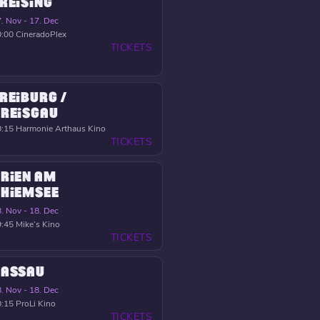
REISING
. Nov - 17. Dec
0:00
CineradoPlex
TICKETS
REIBURG /
REISGAU
0:15
Harmonie Arthaus Kino
TICKETS
RIEN AM
HIEMSEE
. Nov - 18. Dec
9:45
Mike’s Kino
TICKETS
PASSAU
. Nov - 18. Dec
0:15
ProLi Kino
TICKETS