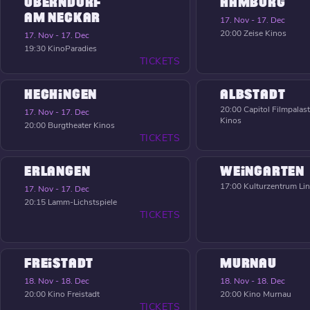
OBERNDORF
HAMBURG
AM NECKAR
17. Nov - 17. Dec
20:00
Zeise Kinos
17. Nov - 17. Dec
19:30
KinoParadies
TICKETS
HECHINGEN
ALBSTADT
20:00
Capitol Filmpalast
17. Nov - 17. Dec
Kinos
20:00
Burgtheater Kinos
TICKETS
ERLANGEN
WEINGARTEN
17:00
Kulturzentrum Li
17. Nov - 17. Dec
20:15
Lamm-Lichstspiele
TICKETS
FREISTADT
MURNAU
18. Nov - 18. Dec
18. Nov - 18. Dec
20:00
Kino Freistadt
20:00
Kino Murnau
TICKETS