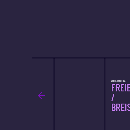
VORHERIGER FILM:
FREI
/
BREI