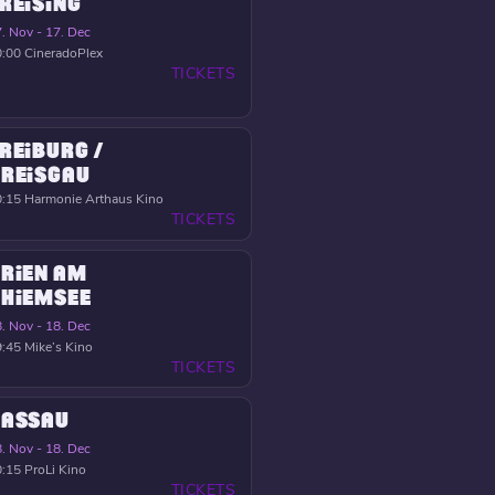
REISING
. Nov - 17. Dec
0:00
CineradoPlex
TICKETS
REIBURG /
REISGAU
0:15
Harmonie Arthaus Kino
TICKETS
RIEN AM
HIEMSEE
. Nov - 18. Dec
9:45
Mike’s Kino
TICKETS
PASSAU
. Nov - 18. Dec
0:15
ProLi Kino
TICKETS