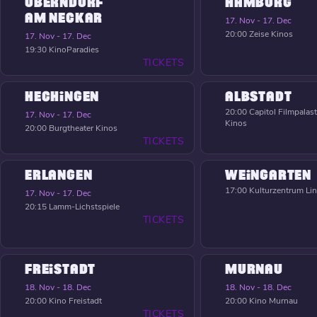
OBERNDORF
HAMBURG
AM NECKAR
17. Nov - 17. Dec
20:00
Zeise Kinos
17. Nov - 17. Dec
19:30
KinoParadies
TICKETS
HECHINGEN
ALBSTADT
20:00
Capitol Filmpalast
17. Nov - 17. Dec
Kinos
20:00
Burgtheater Kinos
TICKETS
ERLANGEN
WEINGARTEN
17:00
Kulturzentrum Li
17. Nov - 17. Dec
20:15
Lamm-Lichstspiele
TICKETS
FREISTADT
MURNAU
18. Nov - 18. Dec
18. Nov - 18. Dec
20:00
Kino Freistadt
20:00
Kino Murnau
TICKETS