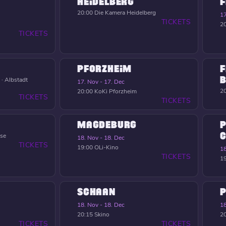
HEIDELBERG
F
20:00
Die Kamera Heidelberg
17
TICKETS
2
TICKETS
PFORZHEIM
F
B
 · Albstadt
17. Nov - 17. Dec
2
20:00
KoKi Pforzheim
TICKETS
TICKETS
MAGDEBURG
P
C
nse
18. Nov - 18. Dec
TICKETS
19:00
OLi-Kino
18
TICKETS
1
SCHAAN
18. Nov - 18. Dec
18
20:15
Skino
2
TICKETS
TICKETS