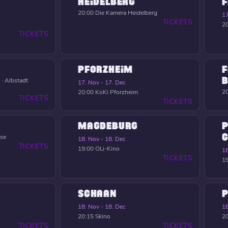
HEIDELBERG
F
20:00
Die Kamera Heidelberg
17
TICKETS
2
TICKETS
PFORZHEIM
F
B
 · Albstadt
17. Nov - 17. Dec
2
20:00
KoKi Pforzheim
TICKETS
TICKETS
MAGDEBURG
P
C
nse
18. Nov - 18. Dec
TICKETS
19:00
OLi-Kino
18
TICKETS
1
SCHAAN
18. Nov - 18. Dec
18
20:15
Skino
2
TICKETS
TICKETS