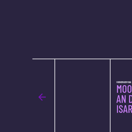
VORHERIGER FILM:
MOO
AN 
ISA