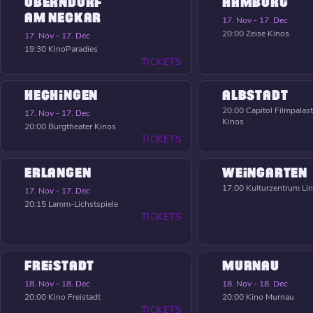
OBERNDORF
HAMBURG
AM NECKAR
17. Nov - 17. Dec
20:00
Zeise Kinos
17. Nov - 17. Dec
19:30
KinoParadies
TICKETS
HECHINGEN
ALBSTADT
20:00
Capitol Filmpalast
17. Nov - 17. Dec
Kinos
20:00
Burgtheater Kinos
TICKETS
ERLANGEN
WEINGARTEN
17:00
Kulturzentrum Li
17. Nov - 17. Dec
20:15
Lamm-Lichstspiele
TICKETS
FREISTADT
MURNAU
18. Nov - 18. Dec
18. Nov - 18. Dec
20:00
Kino Freistadt
20:00
Kino Murnau
TICKETS