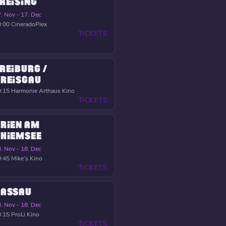
REISING
. Nov - 17. Dec
0:00
CineradoPlex
TICKETS
REIBURG /
REISGAU
0:15
Harmonie Arthaus Kino
TICKETS
RIEN AM
HIEMSEE
. Nov - 18. Dec
9:45
Mike’s Kino
TICKETS
PASSAU
. Nov - 18. Dec
0:15
ProLi Kino
TICKETS