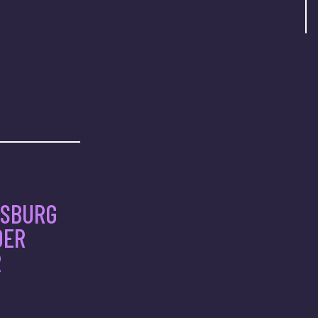
SBURG
DER
R