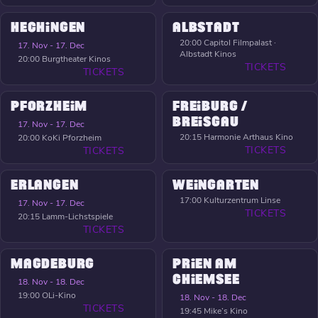
HECHINGEN
ALBSTADT
20:00
Capitol Filmpalast ·
17. Nov - 17. Dec
Albstadt Kinos
20:00
Burgtheater Kinos
TICKETS
TICKETS
PFORZHEIM
FREIBURG /
BREISGAU
17. Nov - 17. Dec
20:15
Harmonie Arthaus Kino
20:00
KoKi Pforzheim
TICKETS
TICKETS
ERLANGEN
WEINGARTEN
17:00
Kulturzentrum Linse
17. Nov - 17. Dec
TICKETS
20:15
Lamm-Lichstspiele
TICKETS
MAGDEBURG
PRIEN AM
CHIEMSEE
18. Nov - 18. Dec
19:00
OLi-Kino
18. Nov - 18. Dec
TICKETS
19:45
Mike’s Kino