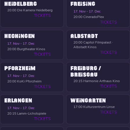
HEIDELBERG
FREISING
20:00
Die Kamera Heidelberg
17. Nov - 17. Dec
TICKETS
20:00
CineradoPlex
TICKETS
HECHINGEN
ALBSTADT
20:00
Capitol Filmpalast ·
17. Nov - 17. Dec
Albstadt Kinos
20:00
Burgtheater Kinos
TICKETS
TICKETS
PFORZHEIM
FREIBURG /
BREISGAU
17. Nov - 17. Dec
20:15
Harmonie Arthaus Kino
20:00
KoKi Pforzheim
TICKETS
TICKETS
ERLANGEN
WEINGARTEN
17:00
Kulturzentrum Linse
17. Nov - 17. Dec
TICKETS
20:15
Lamm-Lichstspiele
TICKETS