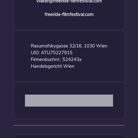
volker@freeride-filmfestival.com
freeride-filmfestival.com
Rasumofskygasse 32/16, 1030 Wien
UID: ATU75227915
Firmenbuchnr.: 524243x
Handelsgericht Wien