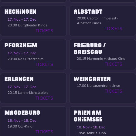
HECHINGEN
ALBSTADT
20:00
Capitol Filmpalast ·
17. Nov - 17. Dec
Albstadt Kinos
20:00
Burgtheater Kinos
TICKETS
TICKETS
PFORZHEIM
FREIBURG /
BREISGAU
17. Nov - 17. Dec
20:15
Harmonie Arthaus Kino
20:00
KoKi Pforzheim
TICKETS
TICKETS
ERLANGEN
WEINGARTEN
17:00
Kulturzentrum Linse
17. Nov - 17. Dec
TICKETS
20:15
Lamm-Lichstspiele
TICKETS
MAGDEBURG
PRIEN AM
CHIEMSEE
18. Nov - 18. Dec
19:00
OLi-Kino
18. Nov - 18. Dec
TICKETS
19:45
Mike’s Kino